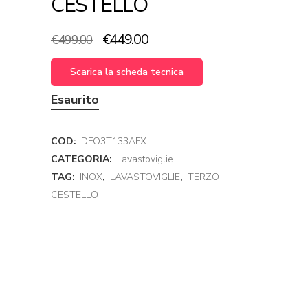
CESTELLO
Il
Il
€
449.00
€
499.00
prezzo
prezzo
originale
attuale
Scarica la scheda tecnica
era:
è:
Esaurito
€499.00.
€449.00.
COD:
DFO3T133AFX
CATEGORIA:
Lavastoviglie
TAG:
INOX
,
LAVASTOVIGLIE
,
TERZO
CESTELLO