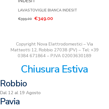
€420.00.
€369.00.
LAVASTOVIGLIE BIANCA INDESIT
Il
Il
€
349.00
€
399.00
prezzo
prezzo
originale
attuale
era:
è:
€399.00.
€349.00.
Copyright Nova Elettrodomestici – Via
Matteotti 12, Robbio 27038 (PV) – Tel: +39
0384 671864 – P.IVA 02003630189
Chiusura Estiva
Robbio
Dal 12 al 19 Agosto
Pavia