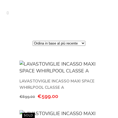
LAVASTOVIGLIE INCASSO MAXI SPACE
WHIRLPOOL CLASSE A
Il
Il
€
599.00
€
699.00
prezzo
prezzo
originale
attuale
era:
è: