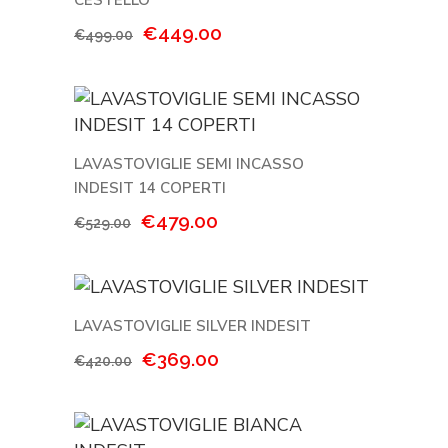
CESTELLO
Il
Il
€
449.00
€
499.00
prezzo
prezzo
originale
attuale
era:
è:
€499.00.
€449.00.
LAVASTOVIGLIE SEMI INCASSO
INDESIT 14 COPERTI
Il
Il
€
479.00
€
529.00
prezzo
prezzo
originale
attuale
era:
è:
€529.00.
€479.00.
LAVASTOVIGLIE SILVER INDESIT
Il
Il
€
369.00
€
420.00
prezzo
prezzo
originale
attuale
era:
è: