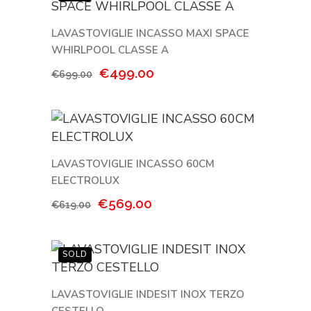
€699.00.
€599.00.
LAVASTOVIGLIE INCASSO MAXI SPACE
WHIRLPOOL CLASSE A
Il
Il
€
499.00
€
699.00
prezzo
prezzo
originale
attuale
era:
è:
€699.00.
€499.00.
LAVASTOVIGLIE INCASSO 60CM
ELECTROLUX
Il
Il
€
569.00
€
619.00
prezzo
prezzo
originale
attuale
era:
è:
€619.00.
€569.00.
LAVASTOVIGLIE INDESIT INOX TERZO