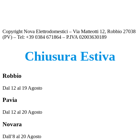
€79.00.
€59.00.
prezzo
prezzo
originale
attuale
MICROONDE ARANCIONE CANDY 20LITRI
era:
Il
è:
Il
€
119.00
€
79.00
€119.00.
prezzo
€79.00.
prezzo
Copyright Nova Elettrodomestici – Via Matteotti 12, Robbio 27038
originale
attuale
(PV) – Tel: +39 0384 671864 – P.IVA 02003630189
era:
è:
€119.00.
€79.00.
Chiusura Estiva
Robbio
Dal 12 al 19 Agosto
Pavia
Dal 12 al 20 Agosto
Novara
Dall’8 al 20 Agosto