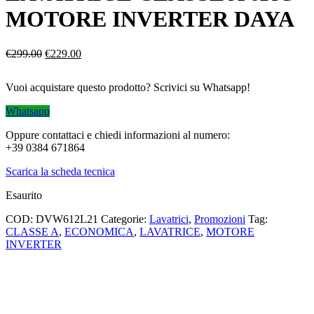
MOTORE INVERTER DAYA
Il
Il
€
299.00
€
229.00
prezzo
prezzo
originale
attuale
Vuoi acquistare questo prodotto? Scrivici su Whatsapp!
era:
è:
€299.00.
€229.00.
Whatsapp
Oppure contattaci e chiedi informazioni al numero:
+39 0384 671864
Scarica la scheda tecnica
Esaurito
COD:
DVW612L21
Categorie:
Lavatrici
,
Promozioni
Tag:
CLASSE A
,
ECONOMICA
,
LAVATRICE
,
MOTORE
INVERTER