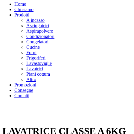
Home
Chi siamo
Prodotti
A incasso
Asciugatrici
Aspirapolvere
Condizionatori
Congelatori
Cucine
Forni
Frigoriferi
Lavastoviglie
Lavatrici
Piani cottura
Altro
Promozioni
Consegne
Contatti
LAVATRICE CLASSE A 6KG