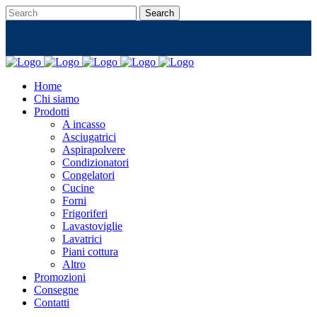
Home
Chi siamo
Prodotti
A incasso
Asciugatrici
Aspirapolvere
Condizionatori
Congelatori
Cucine
Forni
Frigoriferi
Lavastoviglie
Lavatrici
Piani cottura
Altro
Promozioni
Consegne
Contatti