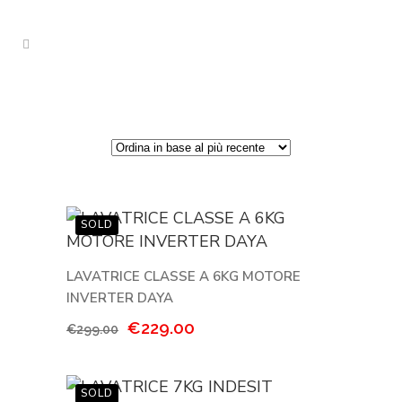
LAVATRICE CLASSE A 6KG MOTORE
INVERTER DAYA
Il
Il
€
229.00
€
299.00
prezzo
prezzo
originale
attuale
era:
è: