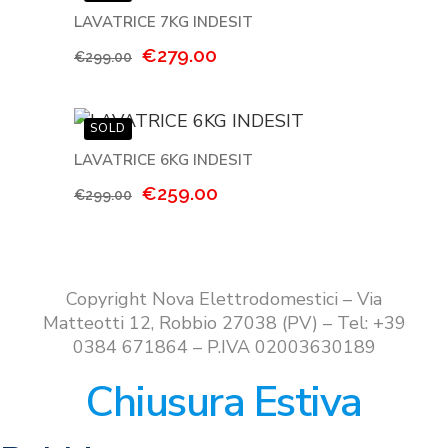
€299.00.
€229.00.
LAVATRICE 7KG INDESIT
Il
Il
€
279.00
€
299.00
prezzo
prezzo
originale
attuale
era:
è:
€299.00.
€279.00.
LAVATRICE 6KG INDESIT
Il
Il
€
259.00
€
299.00
prezzo
prezzo
originale
attuale
era:
è:
€299.00.
€259.00.
Copyright Nova Elettrodomestici – Via
Matteotti 12, Robbio 27038 (PV) – Tel: +39
0384 671864 – P.IVA 02003630189
Chiusura Estiva