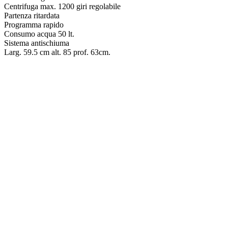
Centrifuga max. 1200 giri regolabile
Partenza ritardata
Programma rapido
Consumo acqua 50 lt.
Sistema antischiuma
Larg. 59.5 cm alt. 85 prof. 63cm.
LAVATRICE – BEKO WIT8A4BW
€
539.00
LAVATRICE – SAMSUNG WW90DG6U85LK
€
549.00
LAVATRICE – SAMSUNG WW90DB7U94GBU3
€
589.00
LAVATRICE INDESIT – MTWC71296WIT
€
299.00