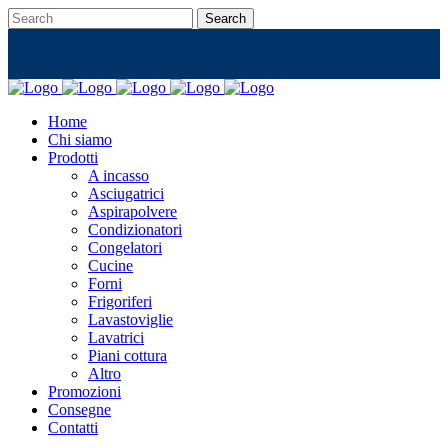
Home
Chi siamo
Prodotti
A incasso
Asciugatrici
Aspirapolvere
Condizionatori
Congelatori
Cucine
Forni
Frigoriferi
Lavastoviglie
Lavatrici
Piani cottura
Altro
Promozioni
Consegne
Contatti