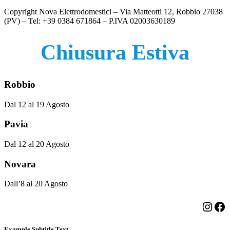
prezzo
prezzo
Copyright Nova Elettrodomestici – Via Matteotti 12, Robbio 27038
originale
attuale
(PV) – Tel: +39 0384 671864 – P.IVA 02003630189
era:
è:
€399.00.
€339.00.
Chiusura Estiva
Robbio
Dal 12 al 19 Agosto
Pavia
Dal 12 al 20 Agosto
Novara
Dall’8 al 20 Agosto
Insta
Fa
Example Subtitle Text