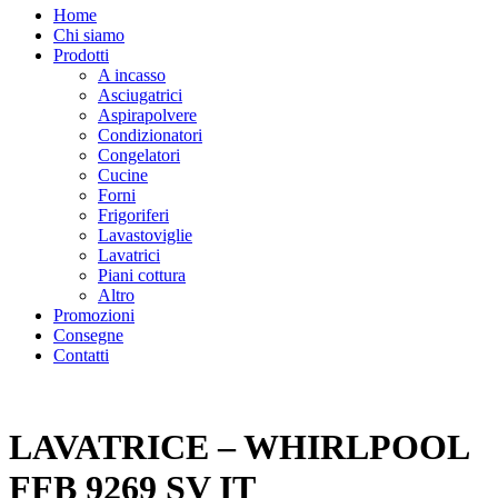
Home
Chi siamo
Prodotti
A incasso
Asciugatrici
Aspirapolvere
Condizionatori
Congelatori
Cucine
Forni
Frigoriferi
Lavastoviglie
Lavatrici
Piani cottura
Altro
Promozioni
Consegne
Contatti
LAVATRICE – WHIRLPOOL
FFB 9269 SV IT