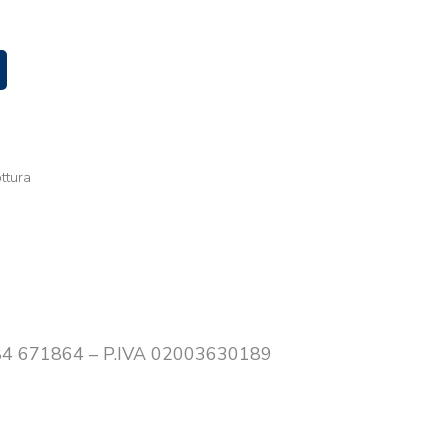
ottura
0384 671864 – P.IVA 02003630189