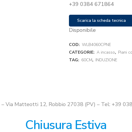
+39 0384 671864
Scarica la scheda tecnica
Disponibile
COD:
WLB4060CPNE
CATEGORIE:
A incasso
,
Piani c
TAG:
60CM
,
INDUZIONE
i – Via Matteotti 12, Robbio 27038 (PV) – Tel: +39 
Chiusura Estiva