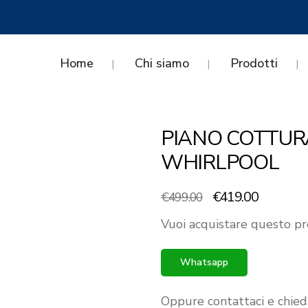
Home
Chi siamo
Prodotti
PIANO COTTUR
WHIRLPOOL
Il
Il
€
419.00
€
499.00
prezzo
prezzo
Vuoi acquistare questo pr
originale
attuale
era:
è:
Whatsapp
€499.00.
€419.00.
Oppure contattaci e chied