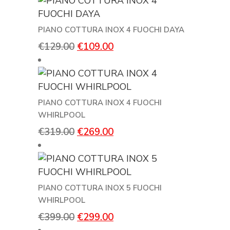
originale
attuale
era:
è:
€219.00.
€189.00.
PIANO COTTURA INOX 4 FUOCHI DAYA
Il
Il
€
129.00
€
109.00
prezzo
prezzo
originale
attuale
era:
è:
€129.00.
€109.00.
PIANO COTTURA INOX 4 FUOCHI
WHIRLPOOL
Il
Il
€
319.00
€
269.00
prezzo
prezzo
originale
attuale
era:
è:
€319.00.
€269.00.
PIANO COTTURA INOX 5 FUOCHI
WHIRLPOOL
Il
Il
€
399.00
€
299.00