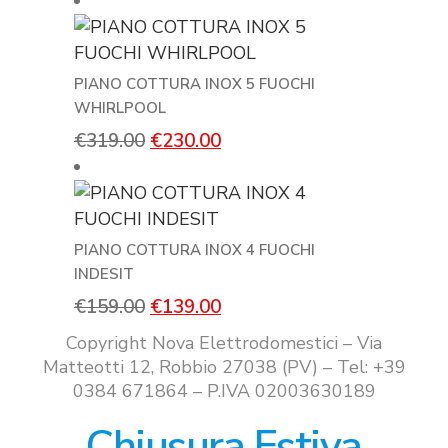
prezzo
prezzo
originale
attuale
era:
è:
€399.00.
€299.00.
PIANO COTTURA INOX 5 FUOCHI
WHIRLPOOL
Il
Il
€
319.00
€
230.00
prezzo
prezzo
originale
attuale
era:
è:
€319.00.
€230.00.
PIANO COTTURA INOX 4 FUOCHI
INDESIT
Il
Il
€
159.00
€
139.00
prezzo
prezzo
Copyright Nova Elettrodomestici – Via
originale
attuale
Matteotti 12, Robbio 27038 (PV) – Tel: +39
era:
è:
0384 671864 – P.IVA 02003630189
€159.00.
€139.00.
Chiusura Estiva