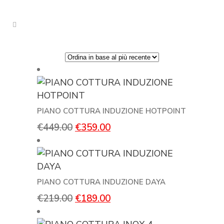
PIANO COTTURA INDUZIONE HOTPOINT
Il
Il
€
449.00
€
359.00
prezzo
prezzo
originale
attuale
era:
è:
€449.00.
€359.00.
PIANO COTTURA INDUZIONE DAYA
Il
Il
€
219.00
€
189.00
prezzo
prezzo