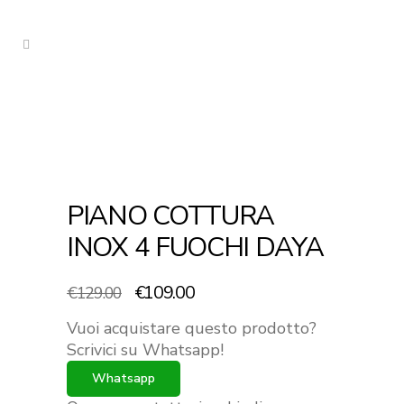
PIANO COTTURA
INOX 4 FUOCHI DAYA
Il
Il
€
109.00
€
129.00
prezzo
prezzo
Vuoi acquistare questo prodotto?
originale
attuale
Scrivici su Whatsapp!
era:
è:
Whatsapp
€129.00.
€109.00.