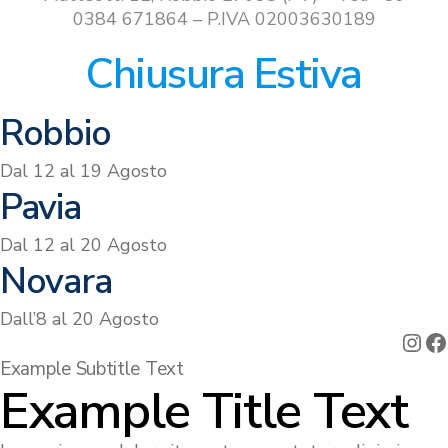
0384 671864 – P.IVA 02003630189
Chiusura Estiva
Robbio
Dal 12 al 19 Agosto
Pavia
Dal 12 al 20 Agosto
Novara
Dall’8 al 20 Agosto
Ins
F
Example Subtitle Text
Example Title Text