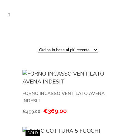
FORNO INCASSO VENTILATO AVENA
INDESIT
Il
Il
€
369.00
€
499.00
prezzo
prezzo
originale
attuale
era:
è: