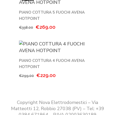
€499.00.
€369.00.
PIANO COTTURA 5 FUOCHI AVENA
HOTPOINT
Il
Il
€
269.00
€
338.00
prezzo
prezzo
originale
attuale
era:
è:
€338.00.
€269.00.
PIANO COTTURA 4 FUOCHI AVENA
HOTPOINT
Il
Il
€
229.00
€
299.00
prezzo
prezzo
originale
attuale
era:
è:
€299.00.
€229.00.
Copyright Nova Elettrodomestici – Via
Matteotti 12, Robbio 27038 (PV) – Tel: +39
0384 671864 – P.IVA 02003630189