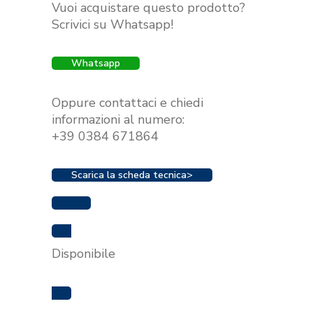
Vuoi acquistare questo prodotto?
originale
attuale
Scrivici su Whatsapp!
era:
è:
€499.00.
€369.00.
Whatsapp
Oppure contattaci e chiedi
informazioni al numero:
+39 0384 671864
Scarica la scheda tecnica>
Disponibile