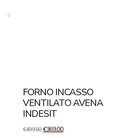
FORNO INCASSO
VENTILATO AVENA
INDESIT
Il
Il
€
369.00
€
499.00
prezzo
prezzo