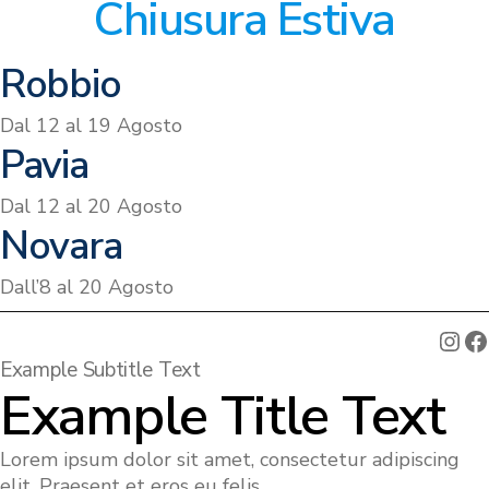
Chiusura Estiva
Robbio
Dal 12 al 19 Agosto
Pavia
Dal 12 al 20 Agosto
Novara
Dall’8 al 20 Agosto
Ins
F
Example Subtitle Text
Example Title Text
Lorem ipsum dolor sit amet, consectetur adipiscing
elit. Praesent et eros eu felis.