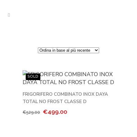
FRIGORIFERO COMBINATO INOX DAYA
TOTAL NO FROST CLASSE D
Il
Il
€
499.00
€
529.00
prezzo
prezzo
originale
attuale
era:
è: