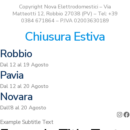
€529.00.
€499.00.
Copyright Nova Elettrodomestici – Via
Matteotti 12, Robbio 27038 (PV) – Tel: +39
0384 671864 – P.IVA 02003630189
Chiusura Estiva
Robbio
Dal 12 al 19 Agosto
Pavia
Dal 12 al 20 Agosto
Novara
Dall’8 al 20 Agosto
Ins
F
Example Subtitle Text