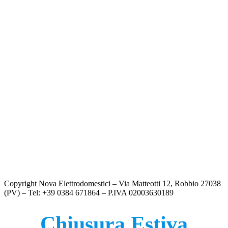
€
799.00
FRIGORIFERO HISENSE – RB390N4CCD1
€
599.00
FRIGORIFERO HISENSE – RB5P410SACC
€
779.00
FRIGORIFERO LG ELECTRONICS GBV5140DPY
€
699.00
FRIGORIFERO LG ELECTRONICS GBV22NCBPY
€
789.00
Copyright Nova Elettrodomestici – Via Matteotti 12, Robbio 27038
(PV) – Tel: +39 0384 671864 – P.IVA 02003630189
Chiusura Estiva