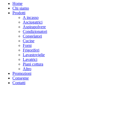
Home
Chi siamo
Prodotti
A incasso
Asciugatrici
Aspirapolvere
Condizionatori
Congelatori
Cucine
Forni
Frigoriferi
Lavastoviglie
Lavatrici
Piani cottura
Altro
Promozioni
Consegne
Contatti