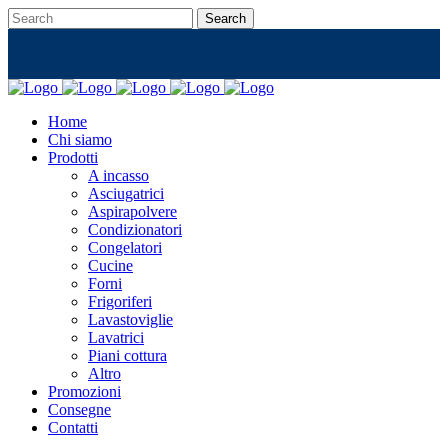
Home
Chi siamo
Prodotti
A incasso
Asciugatrici
Aspirapolvere
Condizionatori
Congelatori
Cucine
Forni
Frigoriferi
Lavastoviglie
Lavatrici
Piani cottura
Altro
Promozioni
Consegne
Contatti