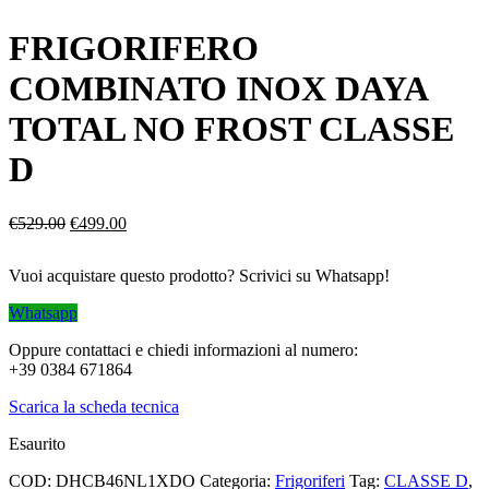
FRIGORIFERO
COMBINATO INOX DAYA
TOTAL NO FROST CLASSE
D
Il
Il
€
529.00
€
499.00
prezzo
prezzo
originale
attuale
Vuoi acquistare questo prodotto? Scrivici su Whatsapp!
era:
è:
€529.00.
€499.00.
Whatsapp
Oppure contattaci e chiedi informazioni al numero:
+39 0384 671864
Scarica la scheda tecnica
Esaurito
COD:
DHCB46NL1XDO
Categoria:
Frigoriferi
Tag:
CLASSE D
,