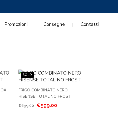
Promozioni
Consegne
Contatti
NOX
FRIGO COMBINATO NERO
HISENSE TOTAL NO FROST
Il
Il
€
599.00
€
699.00
prezzo
prezzo