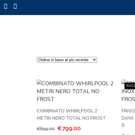
COMBINATO WHIRLPOOL 2
FRIG
METRI NERO TOTAL NO FROST
DAYA
D
Il
Il
€
799.00
€
899.00