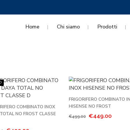
Home
Chi siamo
Prodotti
FRIGORIFERO COMBINATO I
HISENSE NO FROST
ORIFERO COMBINATO INOX
 TOTAL NO FROST CLASSE
Il
Il
€
449.00
€
499.00
prezzo
prezzo