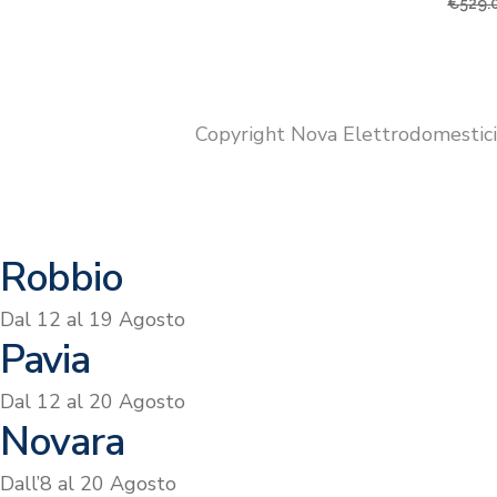
prezzo
prezzo
€
529.
originale
attuale
era:
è:
€899.00.
€799.00.
Copyright Nova Elettrodomestic
Robbio
Dal 12 al 19 Agosto
Pavia
Dal 12 al 20 Agosto
Novara
Dall’8 al 20 Agosto