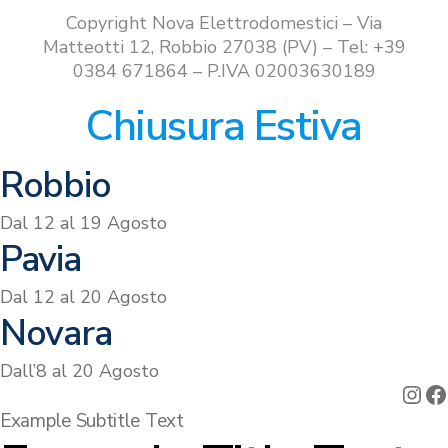
€499.00.
€369.00.
Copyright Nova Elettrodomestici – Via
Matteotti 12, Robbio 27038 (PV) – Tel: +39
0384 671864 – P.IVA 02003630189
Chiusura Estiva
Robbio
Dal 12 al 19 Agosto
Pavia
Dal 12 al 20 Agosto
Novara
Dall’8 al 20 Agosto
Ins
F
Example Subtitle Text