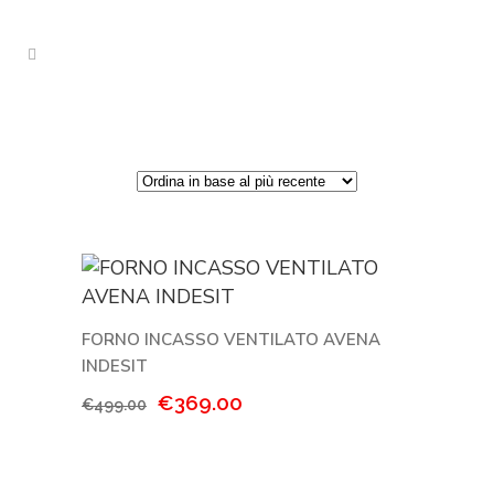
FORNO INCASSO VENTILATO AVENA
INDESIT
Il
Il
€
369.00
€
499.00
prezzo
prezzo
originale
attuale
era:
è: