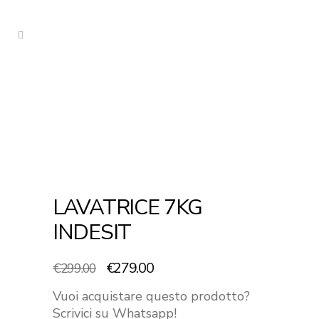
LAVATRICE 7KG
INDESIT
Il
Il
€
279.00
€
299.00
prezzo
prezzo
Vuoi acquistare questo prodotto?
originale
attuale
Scrivici su Whatsapp!