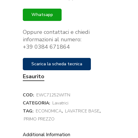
era:
è:
€299.00.
€279.00.
Whatsapp
Oppure contattaci e chiedi
informazioni al numero:
+39 0384 671864
Scarica la scheda tecnica
Esaurito
COD:
EWC71252WITN
CATEGORIA:
Lavatrici
TAG:
ECONOMICA
,
LAVATRICE BASE
,
PRIMO PREZZO
Additional Information