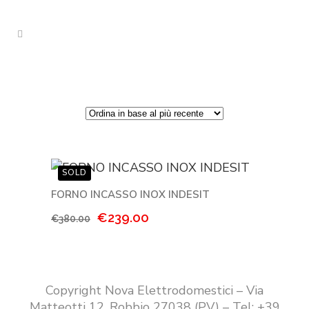
FORNO INCASSO INOX INDESIT
Il
Il
€
239.00
€
380.00
prezzo
prezzo
originale
attuale
era:
è:
€380.00.
€239.00.
Copyright Nova Elettrodomestici – Via
Matteotti 12, Robbio 27038 (PV) – Tel: +39