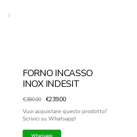
FORNO INCASSO
INOX INDESIT
Il
Il
€
239.00
€
380.00
prezzo
prezzo
Vuoi acquistare questo prodotto?
originale
attuale
Scrivici su Whatsapp!
era:
è:
€380.00.
€239.00.
Whatsapp