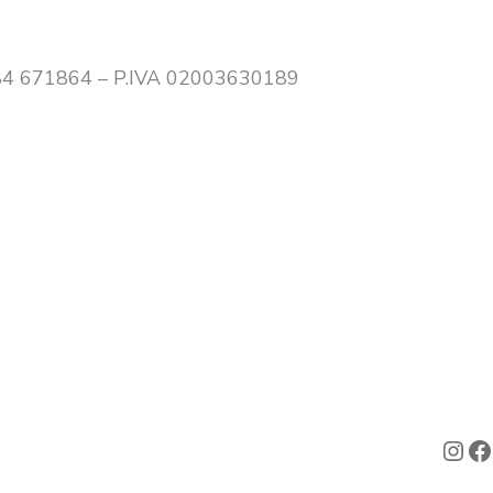
0384 671864 – P.IVA 02003630189
Ins
F