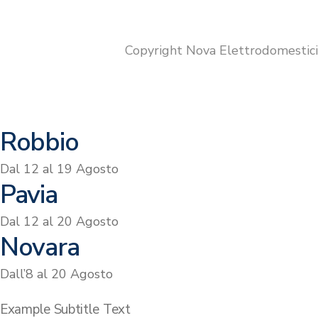
originale
attuale
era:
è:
€679.00.
€499.00.
Copyright Nova Elettrodomestic
Robbio
Dal 12 al 19 Agosto
Pavia
Dal 12 al 20 Agosto
Novara
Dall’8 al 20 Agosto
Example Subtitle Text