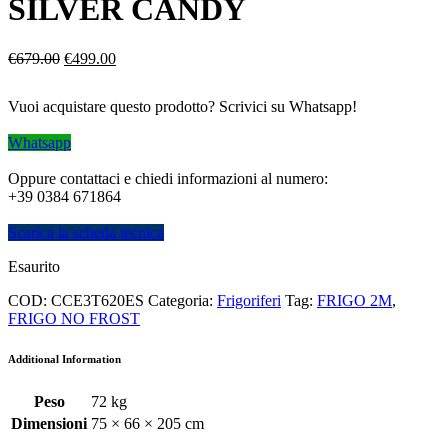
SILVER CANDY
Il
Il
€
679.00
€
499.00
prezzo
prezzo
originale
attuale
Vuoi acquistare questo prodotto? Scrivici su Whatsapp!
era:
è:
€679.00.
€499.00.
Whatsapp
Oppure contattaci e chiedi informazioni al numero:
+39 0384 671864
Scarica la scheda tecnica
Esaurito
COD:
CCE3T620ES
Categoria:
Frigoriferi
Tag:
FRIGO 2M
,
FRIGO NO FROST
Additional Information
Peso
72 kg
Dimensioni
75 × 66 × 205 cm