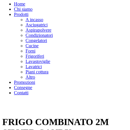
Home
Chi siamo
Prodotti
A incasso
Asciugatrici
Aspirapolvere
Condizionatori
Congelatori
Cucine
Forni
Frigoriferi
Lavastoviglie
Lavatrici
Piani cottura
Altro
Promozioni
Consegne
Contatti
FRIGO COMBINATO 2M