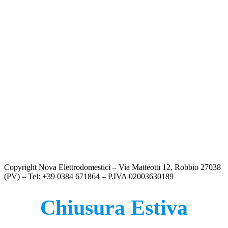
FRIGORIFERO HISENSE – RB390N4CCD1
€
599.00
FRIGORIFERO HISENSE – RB5P410SACC
€
779.00
FRIGORIFERO LG ELECTRONICS GBV5140DPY
€
699.00
FRIGORIFERO LG ELECTRONICS GBV22NCBPY
€
789.00
Copyright Nova Elettrodomestici – Via Matteotti 12, Robbio 27038
(PV) – Tel: +39 0384 671864 – P.IVA 02003630189
Chiusura Estiva