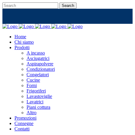
Home
Chi siamo
Prodotti
A incasso
Asciugatrici
Aspirapolvere
Condizionatori
Congelatori
Cucine
Forni
Frigoriferi
Lavastoviglie
Lavatrici
Piani cottura
Altro
Promozioni
Consegne
Contatti