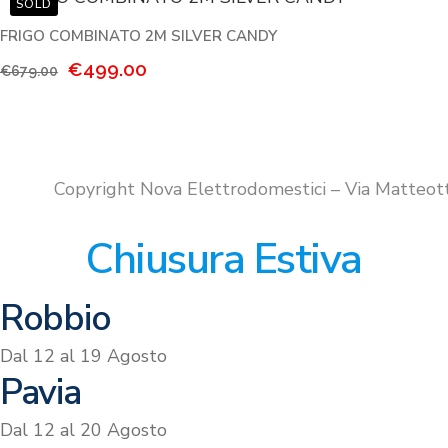
FRIGO COMBINATO 2M SILVER CANDY
Il
Il
€
499.00
€
679.00
prezzo
prezzo
originale
attuale
era:
è:
€679.00.
€499.00.
Copyright Nova Elettrodomestici – Via Matteo
Chiusura Estiva
Robbio
Dal 12 al 19 Agosto
Pavia
Dal 12 al 20 Agosto