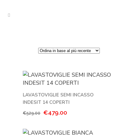
LAVASTOVIGLIE SEMI INCASSO
INDESIT 14 COPERTI
Il
Il
€
479.00
€
529.00
prezzo
prezzo
originale
attuale
era:
è: