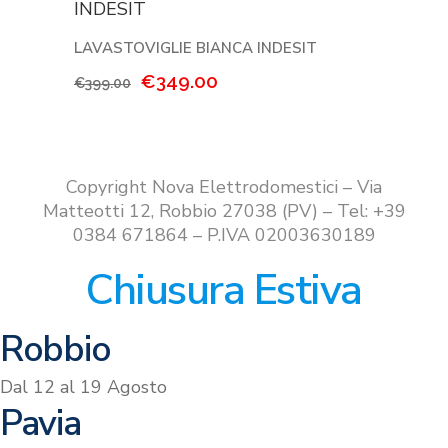
€529.00.
€479.00.
LAVASTOVIGLIE BIANCA INDESIT
Il
Il
€
349.00
€
399.00
prezzo
prezzo
originale
attuale
era:
è:
€399.00.
€349.00.
Copyright Nova Elettrodomestici – Via
Matteotti 12, Robbio 27038 (PV) – Tel: +39
0384 671864 – P.IVA 02003630189
Chiusura Estiva
Robbio
Dal 12 al 19 Agosto
Pavia