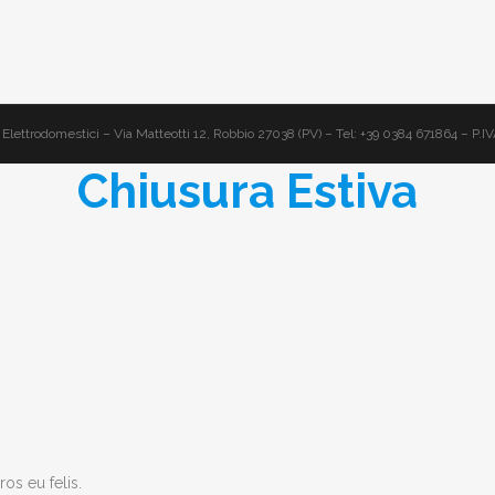
Elettrodomestici – Via Matteotti 12, Robbio 27038 (PV) – Tel: +39 0384 671864 – P
Chiusura Estiva
os eu felis.