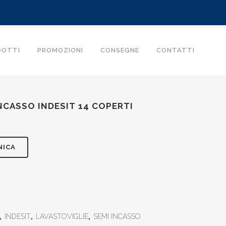
DOTTI
PROMOZIONI
CONSEGNE
CONTATTI
NCASSO INDESIT 14 COPERTI
zzo
NICA
le
.00.
,
INDESIT
,
LAVASTOVIGLIE
,
SEMI INCASSO