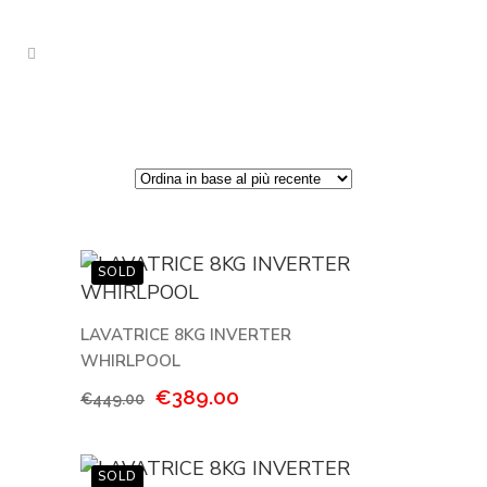
LAVATRICE 8KG INVERTER
WHIRLPOOL
Il
Il
€
389.00
€
449.00
prezzo
prezzo
originale
attuale
era:
è: