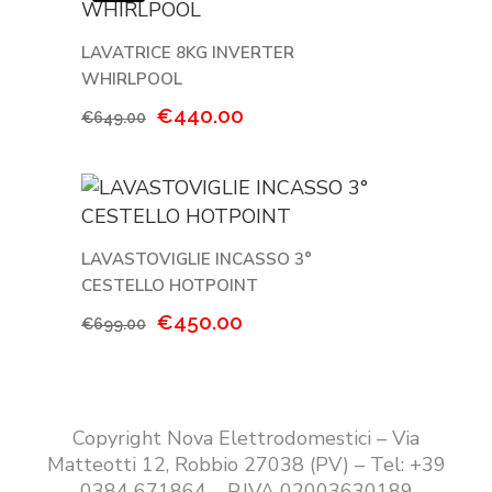
€449.00.
€389.00.
LAVATRICE 8KG INVERTER
WHIRLPOOL
Il
Il
€
440.00
€
649.00
prezzo
prezzo
originale
attuale
era:
è:
€649.00.
€440.00.
LAVASTOVIGLIE INCASSO 3°
CESTELLO HOTPOINT
Il
Il
€
450.00
€
699.00
prezzo
prezzo
originale
attuale
era:
è:
€699.00.
€450.00.
Copyright Nova Elettrodomestici – Via
Matteotti 12, Robbio 27038 (PV) – Tel: +39
0384 671864 – P.IVA 02003630189