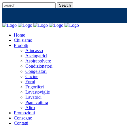
Home
Chi siamo
Prodotti
A incasso
Asciugatrici
Aspirapolvere
Condizionatori
Congelatori
Cucine
Forni
Frigoriferi
Lavastoviglie
Lavatrici
Piani cottura
Altro
Promozioni
Consegne
Contatti