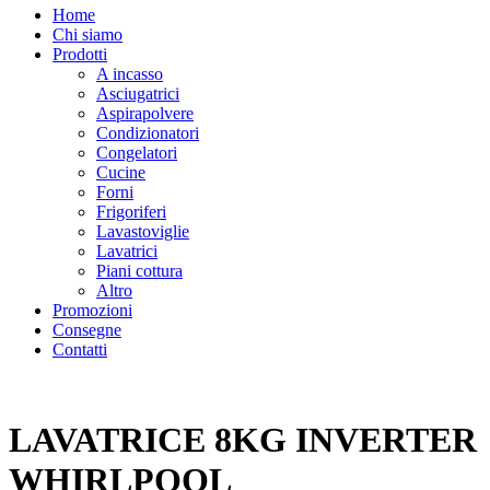
Home
Chi siamo
Prodotti
A incasso
Asciugatrici
Aspirapolvere
Condizionatori
Congelatori
Cucine
Forni
Frigoriferi
Lavastoviglie
Lavatrici
Piani cottura
Altro
Promozioni
Consegne
Contatti
LAVATRICE 8KG INVERTER
WHIRLPOOL