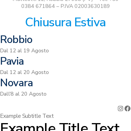
0384 671864 – P.IVA 02003630189
Chiusura Estiva
Robbio
Dal 12 al 19 Agosto
Pavia
Dal 12 al 20 Agosto
Novara
Dall’8 al 20 Agosto
Ins
F
Example Subtitle Text
Example Title Text