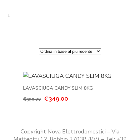
LAVASCIUGA CANDY SLIM 8KG
Il
Il
€
349.00
€
399.00
prezzo
prezzo
originale
attuale
era:
è:
€399.00.
€349.00.
Copyright Nova Elettrodomestici – Via
Matteotti 12, Robbio 27038 (PV) – Tel: +39