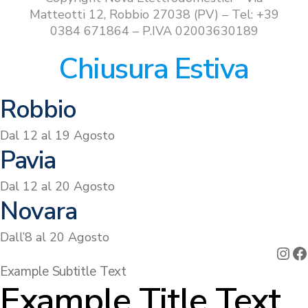
Matteotti 12, Robbio 27038 (PV) – Tel: +39
0384 671864 – P.IVA 02003630189
Chiusura Estiva
Robbio
Dal 12 al 19 Agosto
Pavia
Dal 12 al 20 Agosto
Novara
Dall’8 al 20 Agosto
Ins
F
Example Subtitle Text
Example Title Text