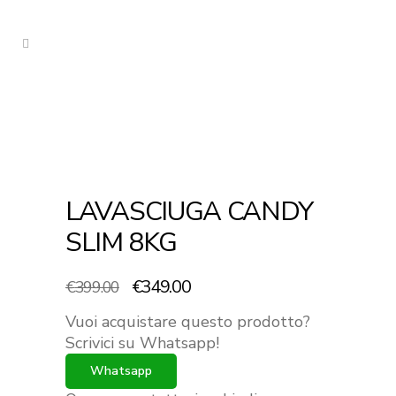
LAVASCIUGA CANDY
SLIM 8KG
Il
Il
€
349.00
€
399.00
prezzo
prezzo
Vuoi acquistare questo prodotto?
originale
attuale
Scrivici su Whatsapp!
era:
è:
Whatsapp
€399.00.
€349.00.