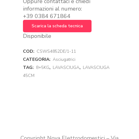
Oppure contattaci e chiedi
informazioni al numero:
+39 0384 671864
Scarica la scheda tecnica
Disponibile
COD:
CSWS4852DE/1-11
CATEGORIA:
Asciugatrici
TAG:
8+5KG
,
LAVASCIUGA
,
LAVASCIUGA
45CM
Copyright Nova Elettrodomestici – Via