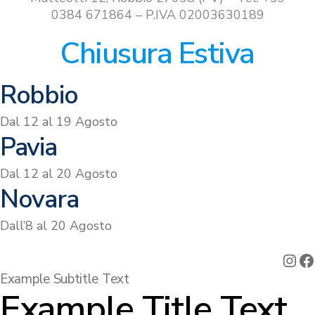
0384 671864 – P.IVA 02003630189
Chiusura Estiva
Robbio
Dal 12 al 19 Agosto
Pavia
Dal 12 al 20 Agosto
Novara
Dall’8 al 20 Agosto
Ins
F
Example Subtitle Text
Example Title Text