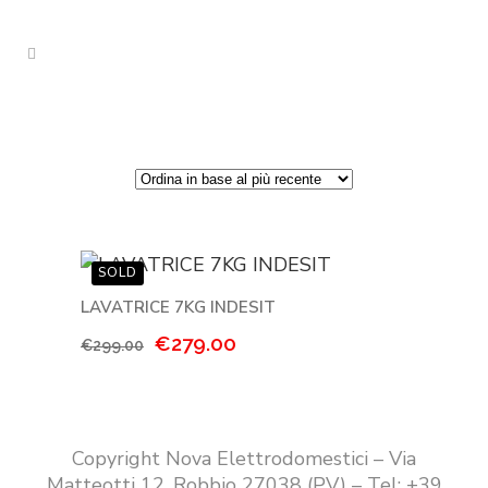
LAVATRICE 7KG INDESIT
Il
Il
€
279.00
€
299.00
prezzo
prezzo
originale
attuale
era:
è:
€299.00.
€279.00.
Copyright Nova Elettrodomestici – Via
Matteotti 12, Robbio 27038 (PV) – Tel: +39