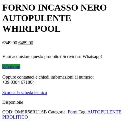
FORNO INCASSO NERO
AUTOPULENTE
WHIRLPOOL
Il
Il
€
549.00
€
489.00
prezzo
prezzo
originale
attuale
Vuoi acquistare questo prodotto? Scrivici su Whatsapp!
era:
è:
€549.00.
€489.00.
Whatsapp
Oppure contattaci e chiedi informazioni al numero:
+39 0384 671864
Scarica la scheda tecnica
Disponibile
COD:
OMSR58RU1SB
Categoria:
Forni
Tag:
AUTOPULENTE
,
PIROLITICO