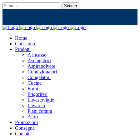
Home
Chi siamo
Prodotti
A incasso
Asciugatrici
Aspirapolvere
Condizionatori
Congelatori
Cucine
Forni
Frigoriferi
Lavastoviglie
Lavatrici
Piani cottura
Altro
Promozioni
Consegne
Contatti