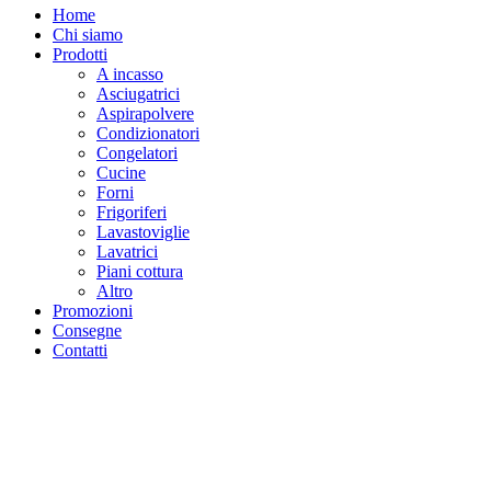
Home
Chi siamo
Prodotti
A incasso
Asciugatrici
Aspirapolvere
Condizionatori
Congelatori
Cucine
Forni
Frigoriferi
Lavastoviglie
Lavatrici
Piani cottura
Altro
Promozioni
Consegne
Contatti