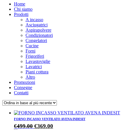
Home
Chi siamo
Prodotti
A incasso
Asciugatrici
Aspirapolvere
Condizionatori
Congelatori
Cucine
Forni
Frigoriferi
Lavastoviglie
Lavatrici
Piani cottura
Altro
Promozioni
Consegne
Contatti
FORNO INCASSO VENTILATO AVENA INDESIT
Il
Il
€
499.00
€
369.00