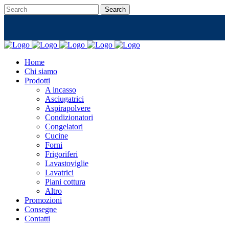
Home
Chi siamo
Prodotti
A incasso
Asciugatrici
Aspirapolvere
Condizionatori
Congelatori
Cucine
Forni
Frigoriferi
Lavastoviglie
Lavatrici
Piani cottura
Altro
Promozioni
Consegne
Contatti