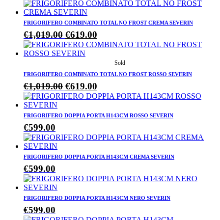
prezzo
prezzo
originale
attuale
FRIGORIFERO COMBINATO TOTAL NO FROST CREMA SEVERIN
era:
è:
Il
Il
€
1,019.00
€
619.00
€499.00.
€369.00.
prezzo
prezzo
originale
attuale
era:
è:
FRIGORIFERO COMBINATO TOTAL NO FROST ROSSO SEVERIN
€1,019.00.
€619.00.
Il
Il
€
1,019.00
€
619.00
prezzo
prezzo
originale
attuale
FRIGORIFERO DOPPIA PORTA H143CM ROSSO SEVERIN
era:
è:
€
599.00
€1,019.00.
€619.00.
FRIGORIFERO DOPPIA PORTA H143CM CREMA SEVERIN
€
599.00
FRIGORIFERO DOPPIA PORTA H143CM NERO SEVERIN
€
599.00