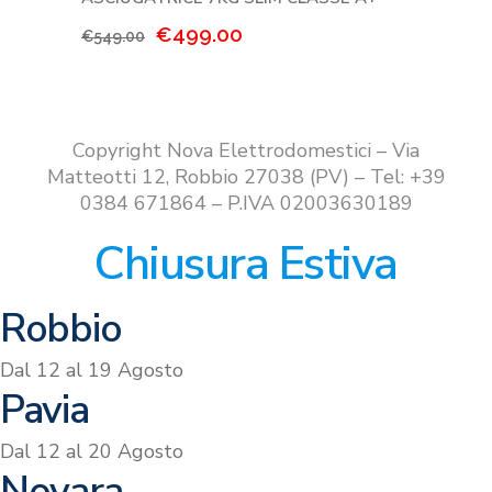
Il
Il
€
499.00
€
549.00
prezzo
prezzo
originale
attuale
era:
è:
€549.00.
€499.00.
Copyright Nova Elettrodomestici – Via
Matteotti 12, Robbio 27038 (PV) – Tel: +39
0384 671864 – P.IVA 02003630189
Chiusura Estiva
Robbio
Dal 12 al 19 Agosto
Pavia
Dal 12 al 20 Agosto
Novara