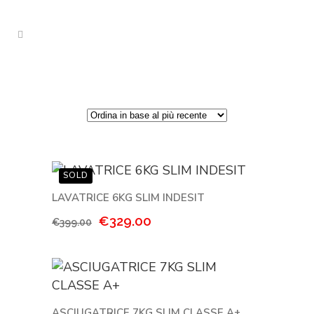
LAVATRICE 6KG SLIM INDESIT
Il
Il
€
329.00
€
399.00
prezzo
prezzo
originale
attuale
era:
è:
€399.00.
€329.00.
ASCIUGATRICE 7KG SLIM CLASSE A+