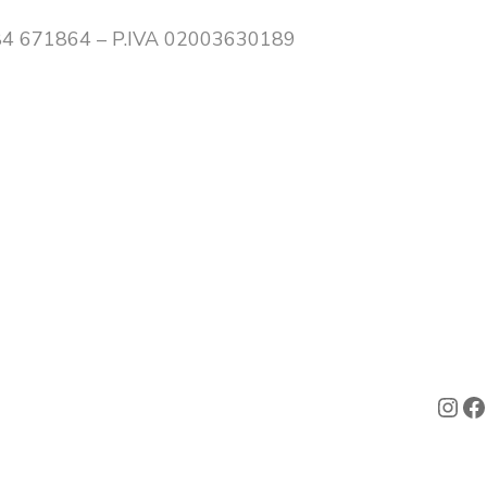
0384 671864 – P.IVA 02003630189
Ins
F