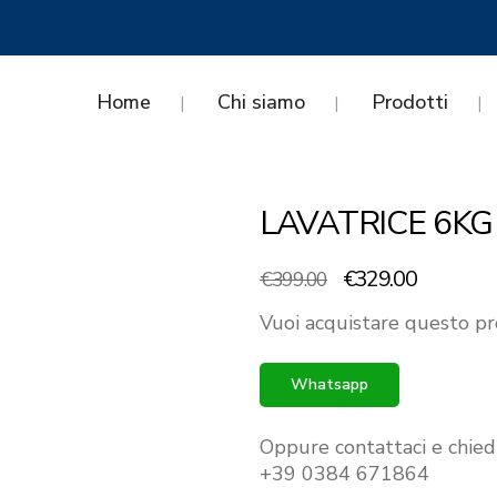
Home
Chi siamo
Prodotti
LAVATRICE 6KG
Il
Il
€
329.00
€
399.00
prezzo
prezzo
Vuoi acquistare questo pr
originale
attuale
era:
è:
Whatsapp
€399.00.
€329.00.
Oppure contattaci e chied
+39 0384 671864