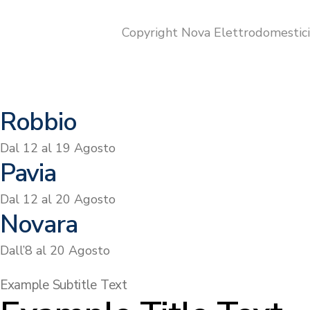
era:
è:
€499.00.
€369.00.
Copyright Nova Elettrodomestic
Robbio
Dal 12 al 19 Agosto
Pavia
Dal 12 al 20 Agosto
Novara
Dall’8 al 20 Agosto
Example Subtitle Text