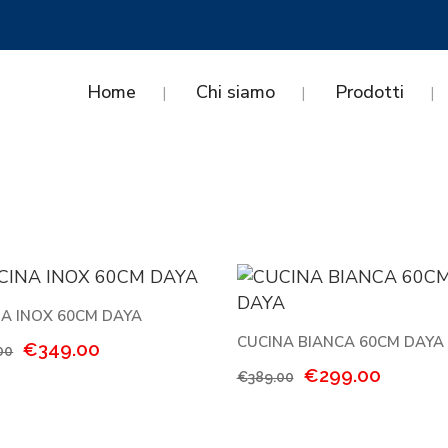
Home
Chi siamo
Prodotti
A INOX 60CM DAYA
CUCINA BIANCA 60CM DAYA
Il
Il
€
349.00
00
prezzo
prezzo
Il
Il
€
299.00
€
389.00
originale
attuale
prezzo
prezzo
era:
è:
originale
attuale