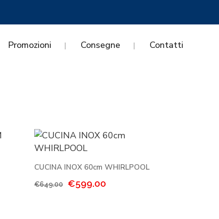
Promozioni
Consegne
Contatti
CUCINA INOX 60cm WHIRLPOOL
Il
Il
€
599.00
€
649.00
prezzo
prezzo
originale
attuale