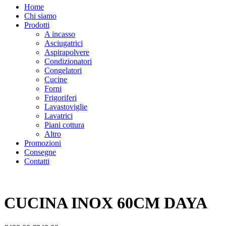
Home
Chi siamo
Prodotti
A incasso
Asciugatrici
Aspirapolvere
Condizionatori
Congelatori
Cucine
Forni
Frigoriferi
Lavastoviglie
Lavatrici
Piani cottura
Altro
Promozioni
Consegne
Contatti
CUCINA INOX 60CM DAYA