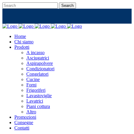
Home
Chi siamo
Prodotti
A incasso
Asciugatrici
Aspirapolvere
Condizionatori
Congelatori
Cucine
Forni
Frigoriferi
Lavastoviglie
Lavatrici
Piani cottura
Altro
Promozioni
Consegne
Contatti