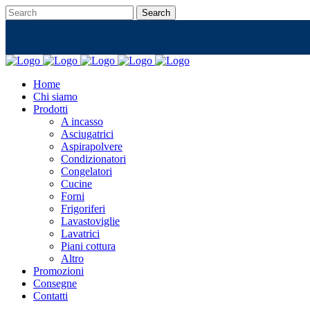
Home
Chi siamo
Prodotti
A incasso
Asciugatrici
Aspirapolvere
Condizionatori
Congelatori
Cucine
Forni
Frigoriferi
Lavastoviglie
Lavatrici
Piani cottura
Altro
Promozioni
Consegne
Contatti