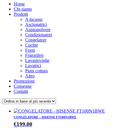
Home
Chi siamo
Prodotti
A incasso
Asciugatrici
Aspirapolvere
Condizionatori
Congelatori
Cucine
Forni
Frigoriferi
Lavastoviglie
Lavatrici
Piani cottura
Altro
Promozioni
Consegne
Contatti
CONGELATORE – HISENSE FT100N1BWE
€
199.00