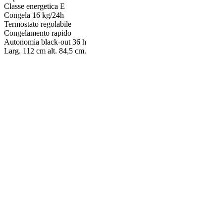
Classe energetica E
Congela 16 kg/24h
Termostato regolabile
Congelamento rapido
Autonomia black-out 36 h
Larg. 112 cm alt. 84,5 cm.
CONGELATORE – HISENSE FT100N1BWE
€
199.00
CONGELATORE – NDESIT FINF1272W4E
€
449.00
CONGELATORE – BEKO B3RFNE294W
€
489.00
CONGELATORE BEKO – B3RFNE274W
€
449.00