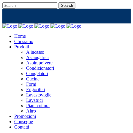
Home
Chi siamo
Prodotti
A incasso
Asciugatrici
Aspirapolvere
Condizionatori
Congelatori
Cucine
Forni
Frigoriferi
Lavastoviglie
Lavatrici
Piani cottura
Altro
Promozioni
Consegne
Contatti