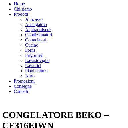
Home
Chi siamo
Prodotti
A incasso
Asciugatrici
Aspirapolvere
Condizionatori
Congelatori
Cucine
Forni
Frigoriferi
Lavastoviglie
Lavatrici
Piani cottura
Altro
Promozioni
Consegne
Contatti
CONGELATORE BEKO –
CF316EIWN