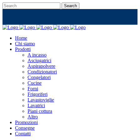
Home
Chi siamo
Prodotti
A incasso
Asciugatrici
Aspirapolvere
Condizionatori
Congelatori
Cucine
Forni
Frigoriferi
Lavastoviglie
Lavatrici
Piani cottura
Altro
Promozioni
Consegne
Contatti