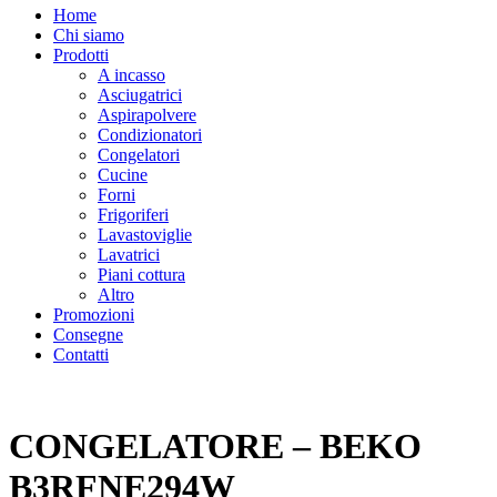
Home
Chi siamo
Prodotti
A incasso
Asciugatrici
Aspirapolvere
Condizionatori
Congelatori
Cucine
Forni
Frigoriferi
Lavastoviglie
Lavatrici
Piani cottura
Altro
Promozioni
Consegne
Contatti
CONGELATORE – BEKO
B3RFNE294W