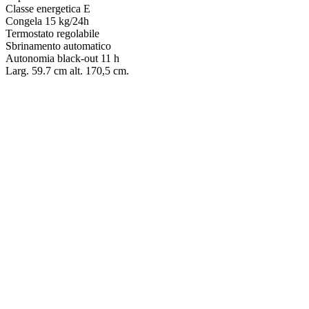
Classe energetica E
Congela 15 kg/24h
Termostato regolabile
Sbrinamento automatico
Autonomia black-out 11 h
Larg. 59.7 cm alt. 170,5 cm.
CONGELATORE – HISENSE FT100N1BWE
€
199.00
CONGELATORE – NDESIT FINF1272W4E
€
449.00
CONGELATORE BEKO – B3RFNE274W
€
449.00
CONGELATORE BEKO – CF316EIWN
€
319.00