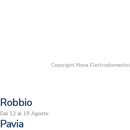
LAVASCIUGA – HAIER HWD100-
LAVAS
BP16929AS
WD3S
€
499.00
€
49
Copyright Nova Elettrodomestic
Robbio
Dal 12 al 19 Agosto
Pavia