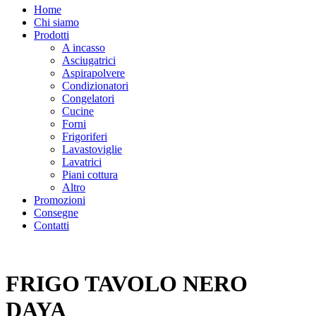
Home
Chi siamo
Prodotti
A incasso
Asciugatrici
Aspirapolvere
Condizionatori
Congelatori
Cucine
Forni
Frigoriferi
Lavastoviglie
Lavatrici
Piani cottura
Altro
Promozioni
Consegne
Contatti
FRIGO TAVOLO NERO
DAYA