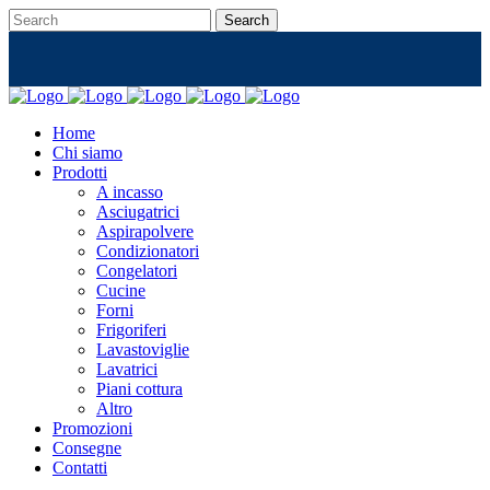
Home
Chi siamo
Prodotti
A incasso
Asciugatrici
Aspirapolvere
Condizionatori
Congelatori
Cucine
Forni
Frigoriferi
Lavastoviglie
Lavatrici
Piani cottura
Altro
Promozioni
Consegne
Contatti