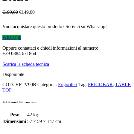
Il
Il
€
199.00
€
149.00
prezzo
prezzo
originale
attuale
Vuoi acquistare questo prodotto? Scrivici su Whatsapp!
era:
è:
€199.00.
€149.00.
Whatsapp
Oppure contattaci e chiedi informazioni al numero:
+39 0384 671864
Scarica la scheda tecnica
Disponibile
COD:
VFTV90B
Categoria:
Frigoriferi
Tag:
FRIGOBAR
,
TABLE
TOP
Additional Information
Peso
42 kg
Dimensioni
57 × 59 × 147 cm