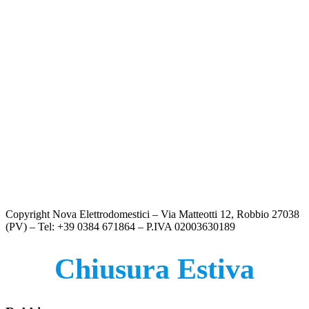
FRIGORIFERO HISENSE – RB390N4CCD1
€
599.00
FRIGORIFERO HISENSE – RB5P410SACC
€
779.00
FRIGORIFERO LG ELECTRONICS GBV5140DPY
€
699.00
FRIGORIFERO LG ELECTRONICS GBV22NCBPY
€
789.00
Copyright Nova Elettrodomestici – Via Matteotti 12, Robbio 27038
(PV) – Tel: +39 0384 671864 – P.IVA 02003630189
Chiusura Estiva