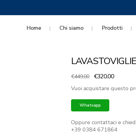
Home
Chi siamo
Prodotti
LAVASTOVIGLI
Il
Il
€
320.00
€
449.00
prezzo
prezzo
Vuoi acquistare questo pr
originale
attuale
era:
è:
Whatsapp
€449.00.
€320.00.
Oppure contattaci e chied
+39 0384 671864