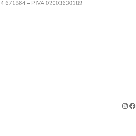
0384 671864 – P.IVA 02003630189
Ins
F