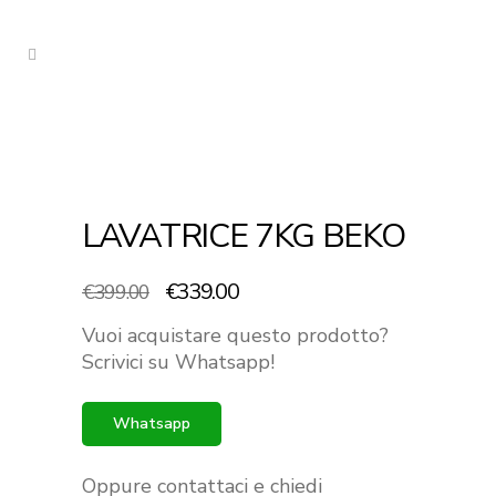
LAVATRICE 7KG BEKO
Il
Il
€
339.00
€
399.00
prezzo
prezzo
Vuoi acquistare questo prodotto?
originale
attuale
Scrivici su Whatsapp!
era:
è:
€399.00.
€339.00.
Whatsapp
Oppure contattaci e chiedi