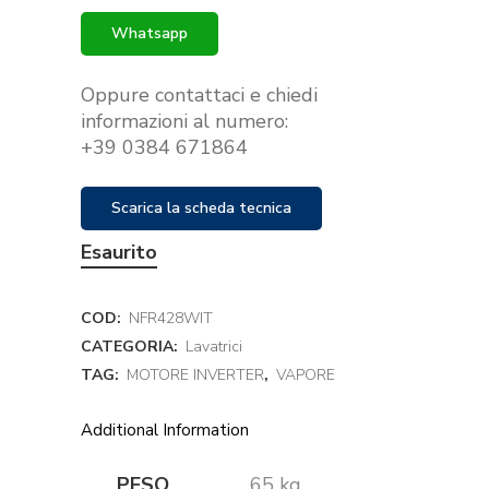
€440.00.
€349.00.
Whatsapp
Oppure contattaci e chiedi
informazioni al numero:
+39 0384 671864
Scarica la scheda tecnica
Esaurito
COD:
NFR428WIT
CATEGORIA:
Lavatrici
TAG:
MOTORE INVERTER
,
VAPORE
Additional Information
PESO
65 kg