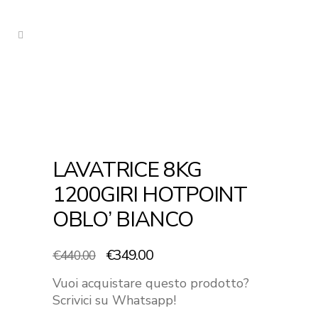
LAVATRICE 8KG
1200GIRI HOTPOINT
OBLO’ BIANCO
Il
Il
€
349.00
€
440.00
prezzo
prezzo
Vuoi acquistare questo prodotto?
originale
attuale
Scrivici su Whatsapp!
era:
è: