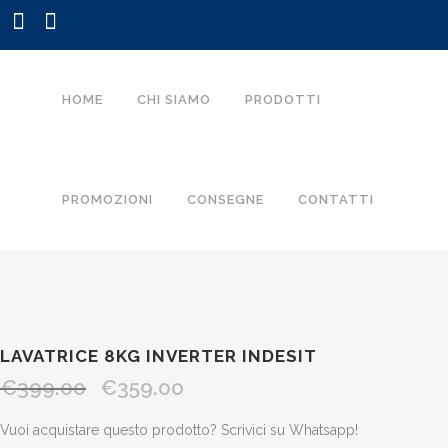
HOME
CHI SIAMO
PRODOTTI
PROMOZIONI
CONSEGNE
CONTATTI
LAVATRICE 8KG INVERTER INDESIT
€
399.00
€
359.00
Il
Il
prezzo
prezzo
Vuoi acquistare questo prodotto? Scrivici su Whatsapp!
originale
attuale