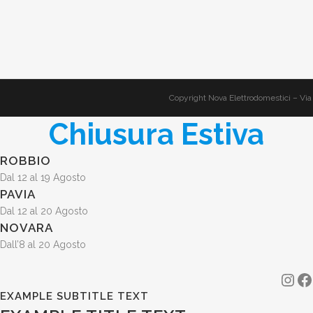
Copyright Nova Elettrodomestici – Via
Chiusura Estiva
ROBBIO
Dal 12 al 19 Agosto
PAVIA
Dal 12 al 20 Agosto
NOVARA
Dall’8 al 20 Agosto
Ins
F
EXAMPLE SUBTITLE TEXT