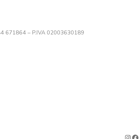
0384 671864 – P.IVA 02003630189
Ins
F