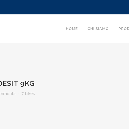
HOME
CHI SIAMO
PRO
DESIT 9KG
omments
7
Likes