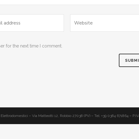
er for the next time I comment.
Elettrodomestici – Via Matteotti 12, Robbio 27038 (PV) – Tel: +39 0384 671864 – P