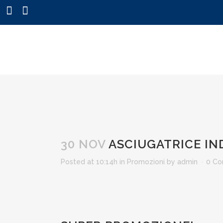
30 NOV
ASCIUGATRICE IN
Posted at 10:14h
in
Promozioni
by
admin
0 C