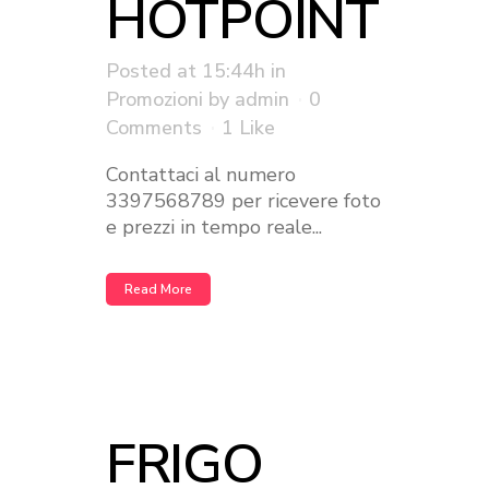
HOTPOINT
Posted at 15:44h
in
Promozioni
by
admin
0
Comments
1
Like
Contattaci al numero
3397568789 per ricevere foto
e prezzi in tempo reale...
Read More
FRIGO