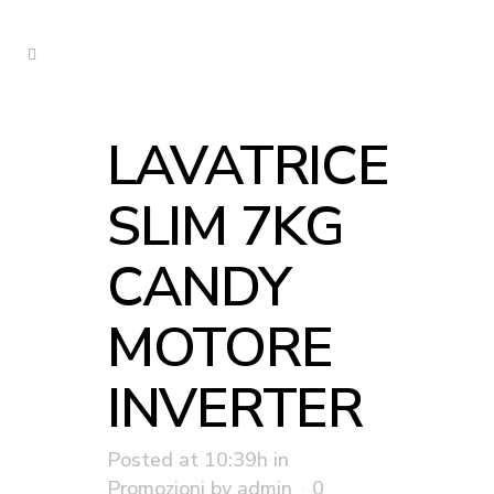
LAVATRICE
SLIM 7KG
CANDY
MOTORE
INVERTER
Posted at 10:39h
in
Promozioni
by
admin
0