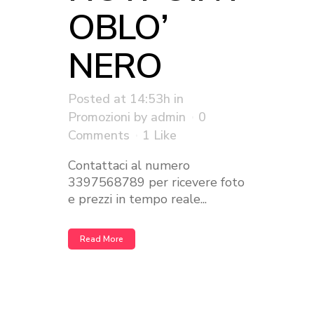
OBLO’
NERO
Posted at 14:53h
in
Promozioni
by
admin
0
Comments
1
Like
Contattaci al numero
3397568789 per ricevere foto
e prezzi in tempo reale...
Read More