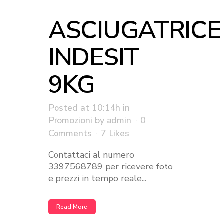
ASCIUGATRICE
INDESIT
9KG
Posted at 10:14h
in
Promozioni
by
admin
0
Comments
7
Likes
Contattaci al numero
3397568789 per ricevere foto
e prezzi in tempo reale...
Read More