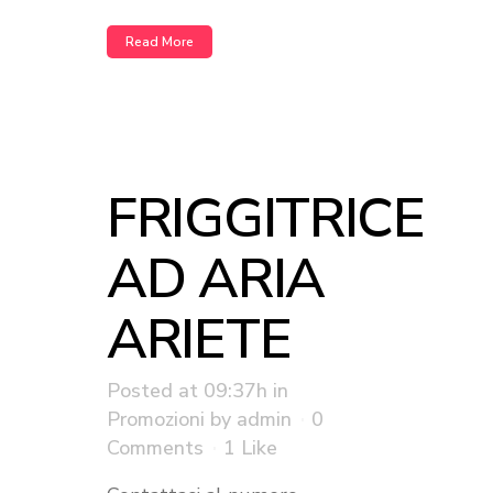
Read More
FRIGGITRICE
AD ARIA
ARIETE
Posted at 09:37h
in
Promozioni
by
admin
0
Comments
1
Like