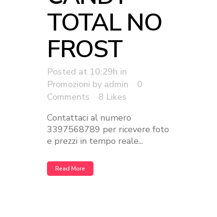
TOTAL NO
FROST
Posted at 10:29h
in
Promozioni
by
admin
0
Comments
8
Likes
Contattaci al numero
3397568789 per ricevere foto
e prezzi in tempo reale...
Read More