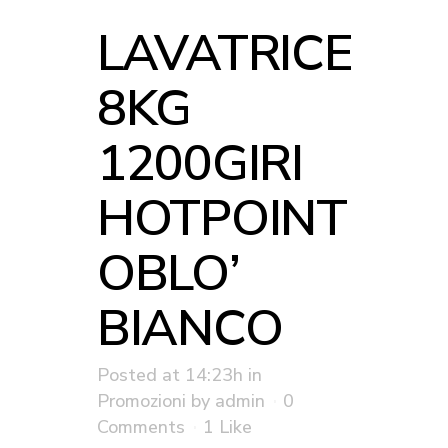
LAVATRICE
8KG
1200GIRI
HOTPOINT
OBLO’
BIANCO
Posted at 14:23h
in
Promozioni
by
admin
0
Comments
1
Like