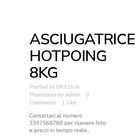
ASCIUGATRICE
HOTPOING
8KG
Posted at 09:51h
in
Promozioni
by
admin
0
Comments
1
Like
Contattaci al numero
3397568789 per ricevere foto
e prezzi in tempo reale...