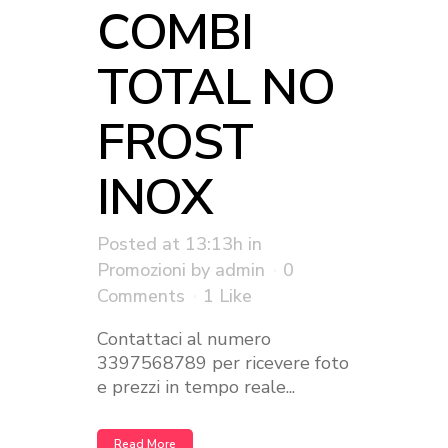
COMBI
TOTAL NO
FROST
INOX
Posted at 13:13h
in
Promozioni
by
admin
0
Comments
1
Like
Contattaci al numero
3397568789 per ricevere foto
e prezzi in tempo reale...
Read More