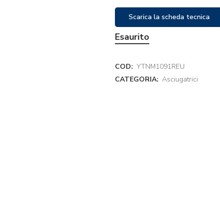
Scarica la scheda tecnica
Esaurito
COD:
YTNM1091REU
CATEGORIA:
Asciugatrici