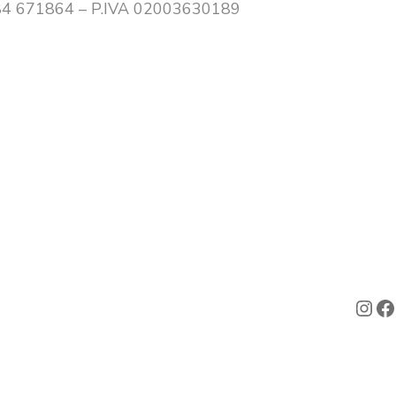
0384 671864 – P.IVA 02003630189
Ins
F