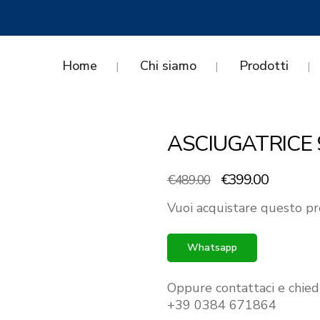
Home
Chi siamo
Prodotti
ASCIUGATRICE 
Il
Il
€
399.00
€
489.00
prezzo
prezzo
Vuoi acquistare questo pr
originale
attuale
era:
è:
Whatsapp
€489.00.
€399.00.
Oppure contattaci e chied
+39 0384 671864