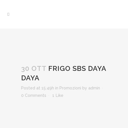
30 OTT
FRIGO SBS DAYA
DAYA
Posted at 15:49h
in
Promozioni
by
admin
0 Comments
1
Like