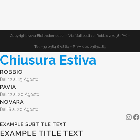
Copyright Nova Elettrodomestici – Via Matteotti 12, Robbio 27038 (PV) –
Tel: +39 0384 671864 – P.IVA 02003630189
Chiusura Estiva
ROBBIO
Dal 12 al 19 Agosto
PAVIA
Dal 12 al 20 Agosto
NOVARA
Dall’8 al 20 Agosto
Ins
F
EXAMPLE SUBTITLE TEXT
EXAMPLE TITLE TEXT