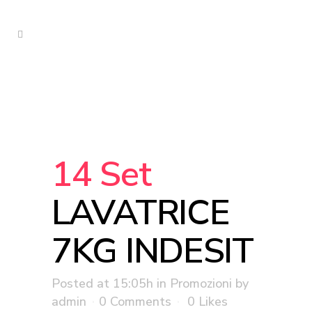
14 Set
LAVATRICE
7KG INDESIT
Posted at 15:05h
in
Promozioni
by
admin
0 Comments
0
Likes