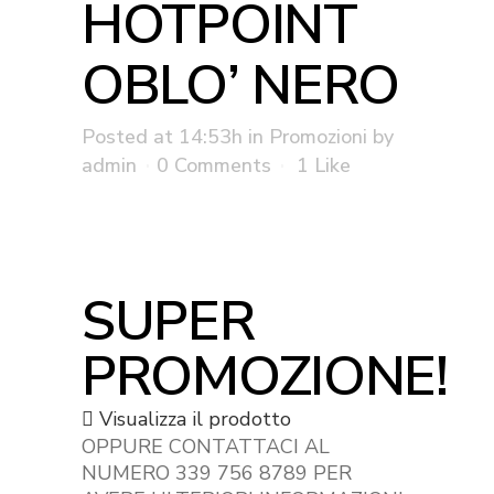
HOTPOINT
OBLO’ NERO
Posted at 14:53h
in
Promozioni
by
admin
0 Comments
1
Like
SUPER
PROMOZIONE!
Visualizza il prodotto
OPPURE CONTATTACI AL
NUMERO 339 756 8789 PER