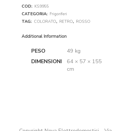
COD:
KS9955
CATEGORIA:
Frigoriferi
TAG:
COLORATO
,
RETRO
,
ROSSO
Additional Information
PESO
49 kg
DIMENSIONI
64 × 57 × 155
cm
Copyright Nova Elettrodomestici – Via