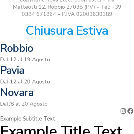
Matteotti 12, Robbio 27038 (PV) – Tel: +39
0384 671864 – P.IVA 02003630189
Chiusura Estiva
Robbio
Dal 12 al 19 Agosto
Pavia
Dal 12 al 20 Agosto
Novara
Dall’8 al 20 Agosto
Ins
F
Example Subtitle Text
Example Title Text